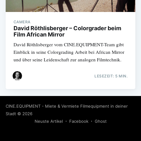
CAMERA
David Röthlisberger – Colorgrader beim
Film African Mirror
David Röthlisberger vom CINE.EQUIPMENT-Team gibt
Einblick in seine Colorgrading Arbeit bei African Mirror
und über seine Leidenschaft zur analogen Filmtechnik.
LESEZEIT: 5 MIN.
CINE.EQUIPMENT - Miete & Vermiete Filmequipment in deiner
Stadt
© 2026
Neuste Artikel
Facebook
Ghost